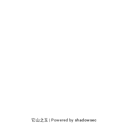
它山之玉
| Powered by
shadowsec