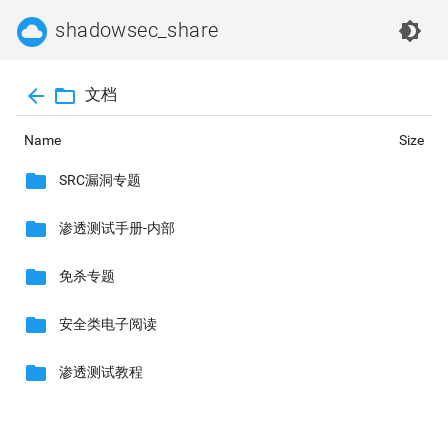
cloud_circle
shadowsec_share
brightness_4
arrow_back
folder_open
文档
Name
Size
folder
SRC漏洞专题
folder
渗透测试手册-内部
folder
免杀专题
folder
安全类电子阅读
folder
渗透测试教程